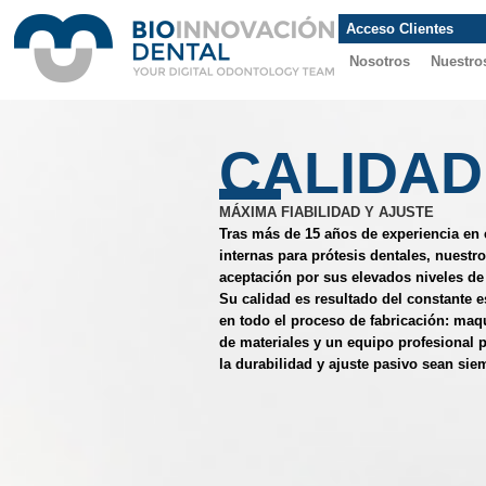
Acceso Clientes
Nosotros
Nuestro
EQUIP
O
LOS MEJORES PROFESIONALES A TU
La actividad de Bioinnovación Dental se a
protésicos dentales e ingenieros especia
experiencia y motivación.
Cada rehabilitación es única y requiere s
un trato cercano y totalmente personaliz
nuestros clientes en todo el proceso de di
resultado. Somos
Your Digital Odontolo