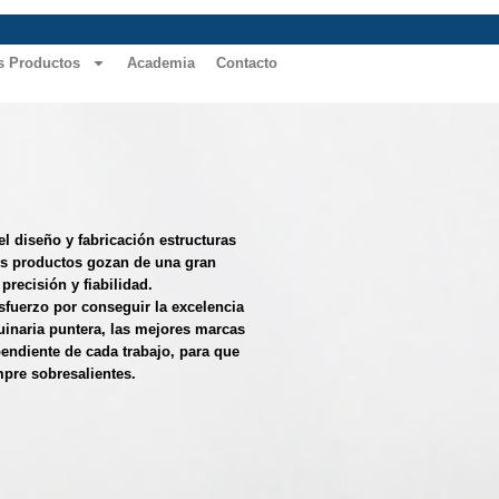
s Productos
Academia
Contacto
 SERVICIO
poya en un equipo integrado por
listas en CAD/CAM, con una gran
oluciones a medida; por eso ofrecemos
ado, asesorando y acompañando a
seño para conseguir juntos el mejor
gy Team.